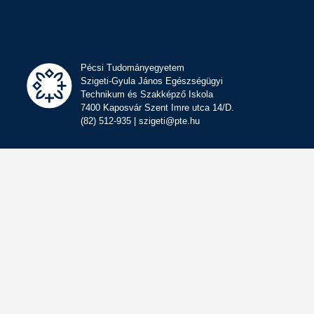
Pécsi Tudományegyetem
Szigeti-Gyula János Egészségügyi
Technikum és Szakképző Iskola
7400 Kaposvár Szent Imre utca 14/D.
(82) 512-935 | szigeti@pte.hu