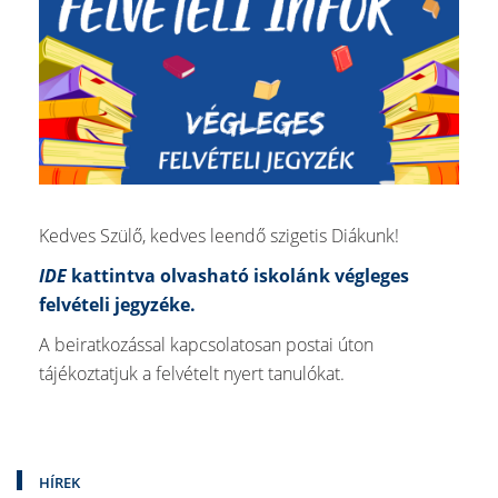
Kedves Szülő, kedves leendő szigetis Diákunk!
IDE
kattintva olvasható iskolánk végleges
felvételi jegyzéke.
A beiratkozással kapcsolatosan postai úton
tájékoztatjuk a felvételt nyert tanulókat.
HÍREK